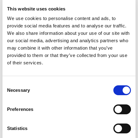
ogni cliente, siamo convinti che le installazioni del
This website uses cookies
Centro Benessere “AURA” faranno una buona
We use cookies to personalise content and ads, to
impressione. Tutte le combinazioni di trattamenti, per
provide social media features and to analyse our traffic.
coppie, famiglie oppure amici vengono offerte nella
We also share information about your use of our site with
nostra suite con idromassaggio e sauna privata. “Il
our social media, advertising and analytics partners who
culmine dell' esperienza del benessere olistico” - lo
may combine it with other information that you’ve
provi... per viziarsi!
provided to them or that they’ve collected from your use
of their services.
Consent
Necessary
Selection
Preferences
Statistics