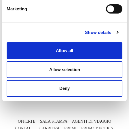
Marketing
PERCHÈ PRENOTARE DA NOI?
Show details
PRENOTARE ADESSO
Allow all
Pagamento 100% Sicuro con Carta di
Credito
Allow selection
Offerte in Esclusiva
Offerte all' Ultimo Minuto
Deny
Politica di Tutela della Privacy
OFFERTE
SALA STAMPA
AGENTI DI VIAGGIO
CONTATTI
CARRIERA
PREMI
PRIVACY POLICY