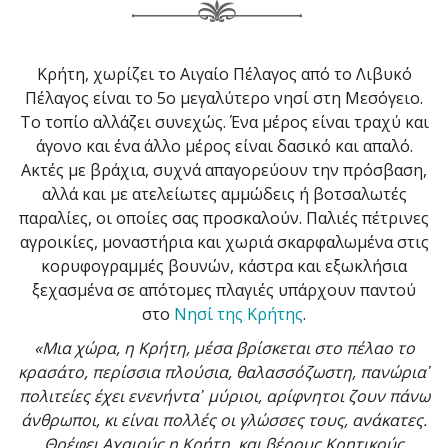
Κρήτη, χωρίζει το Αιγαίο Πέλαγος από το Λιβυκό
Πέλαγος είναι το 5ο μεγαλύτερο νησί στη Μεσόγειο.
Το τοπίο αλλάζει συνεχώς. Ένα μέρος είναι τραχύ και
άγονο και ένα άλλο μέρος είναι δασικό και απαλό.
Ακτές με βράχια, συχνά απαγορεύουν την πρόσβαση,
αλλά και με ατελείωτες αμμώδεις ή βοτσαλωτές
παραλίες, οι οποίες σας προσκαλούν. Παλιές πέτρινες
αγροικίες, μοναστήρια και χωριά σκαρφαλωμένα στις
κορυφογραμμές βουνών, κάστρα και εξωκλήσια
ξεχασμένα σε απότομες πλαγιές υπάρχουν παντού
στο
Νησί της Κρήτης
.
«Μια χώρα, η Κρήτη, μέσα βρίσκεται στο πέλαο το
κρασάτο, περίσσια πλούσια, θαλασσόζωστη, πανώρια᾿
πολιτείες έχει ενενήντα᾿ μύριοι, αρίφνητοι ζουν πάνω
άνθρωποι, κι είναι πολλές οι γλώσσες τους, ανάκατες.
Θρέφει Αχαιούς η Κρήτη, και βέρους Κρητικούς