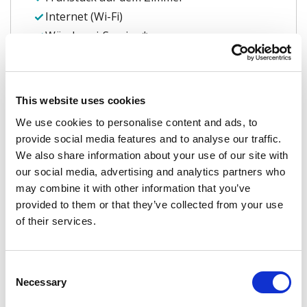
Internet (Wi-Fi)
Wäscherei-Service *
VIP Badezimmerausstattung
Kinderbett und Ausstattung für Kinder
(Baby-Telefon / Baby- Badewanne /
Töpfchen usw.)
This website uses cookies
Kissenauswahl
We use cookies to personalise content and ads, to
Weckdienst
provide social media features and to analyse our traffic.
We also share information about your use of our site with
Elektronischer Safe
our social media, advertising and analytics partners who
Elektronische Waage im Badezimmer
may combine it with other information that you’ve
Bügelausrüstung
provided to them or that they’ve collected from your use
Flasche Wasser
of their services.
Willkommenspaket bei der Ankunft
(Trockenfrüchte, Rotwein)
Consent
*Diese Dienstleistungen erfordern einen Aufpreis,
Necessary
Selection
der vor Ort zahlbar ist