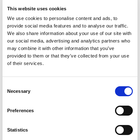
Зеркало в полный рост
This website uses cookies
Услуги прачечной*
We use cookies to personalise content and ads, to
Выбор подушек
provide social media features and to analyse our traffic.
ДОПОЛНИТЕЛЬНЫЕ УСЛУГИ
We also share information about your use of our site with
our social media, advertising and analytics partners who
Бесплатный трансфер в обе стороны (из
аэропорта или порта)
may combine it with other information that you’ve
provided to them or that they’ve collected from your use
Поужинайте во всех наших ресторанах с
обслуживанием по меню
of their services.
Беседки на пляже и у бассейна
(бронирование по имени)
Consent
Частный ужин*
Necessary
Selection
Частное барбекю*
Индивидуальная регистрация заезда
Preferences
ree breakfast in the room
Частная парковка
upon request
бутылка воды
Statistics
*Требуется дополнительная оплата