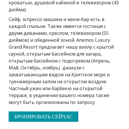
кроватью, душевой кабиной и телевизором (43
дюйма).
Сейф, эспрессо-машина и мини-бар есть в
каждой спальне. Также имеется гостиная с
двумя диванами, креслом, телевизором (55
дюймов) и обеденной зоной.
Anemos
Luxury
Grand Resort предлагает нашу виллу с крытой
сауной, открытым бассейном для загара,
открытым бассейном с подогревом
(
A
прель
,
Май
,
Октябрь
,
ноябрь
)
джакузи
с
захватывающим видом на Критское море и
тренажерным залом на открытом воздухе.
Частный ужин или барбекю на открытой
террасе, в уединении вашего номера также
могут быть организованы по запросу
БРОНИРОВАТЬ СЕЙЧАС